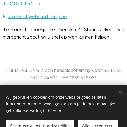
T:
0487 64 54 06
E:
volckaert@ebemiddeling.be
Telefonisch moeilijk te bereiken? Stuur zeker een
mailbericht zodat wij u snel op weg kunnen helpen
E BEMIDDELING is een handelsbenaming voor BV ELKE
VOLCKAERT - BE0839.526.981
Wij gebruiken cookies om onze website goed te laten
functioneren en te beveiligen, en om je de best mogelijke
gebruikerservaring te bieden.
Kerkstraat 108, 9050 Gentbrugge
0487 64 54 06 -
volckaert@ebemiddeling.be
Cookies
Accepteer alleen noodzakelijke
Alles accepteren